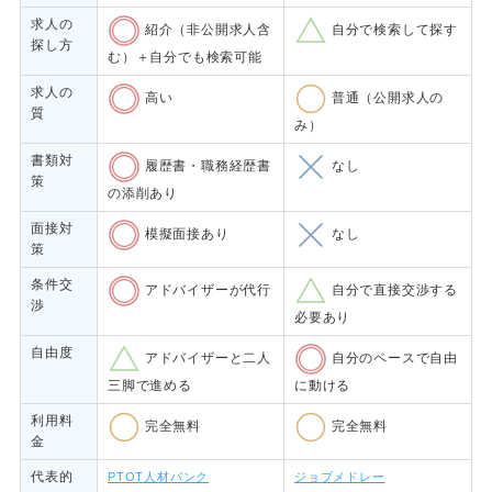
求人の
紹介（非公開求人含
自分で検索して探す
探し方
む）＋自分でも検索可能
求人の
高い
普通（公開求人の
質
み）
書類対
履歴書・職務経歴書
なし
策
の添削あり
面接対
模擬面接あり
なし
策
条件交
アドバイザーが代行
自分で直接交渉する
渉
必要あり
自由度
アドバイザーと二人
自分のペースで自由
三脚で進める
に動ける
利用料
完全無料
完全無料
金
代表的
PTOT人材バンク
ジョブメドレー