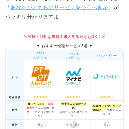
「
あなたがどちらのサービスを使うべきか
」が
ハッキリ分かりますよ。
＼登録・利用は無料！求人見るだけもOK！／
▼ おすすめ転職サービス3選 ▼
PTOT
マイナビ
ジョブメドレー
人材バンク
コメディカル
ロゴ
総合評価
迷ったらココ
！
業界
大手法人の病院も対
転職サイトでしつこい
最大手
で求人情報・サ
応
特徴
連絡なし
！気軽に求人
ポート力すべて申し分
年収アップ転職ならコ
探し可
なし
コ！
評判
良い
とても良い
良い