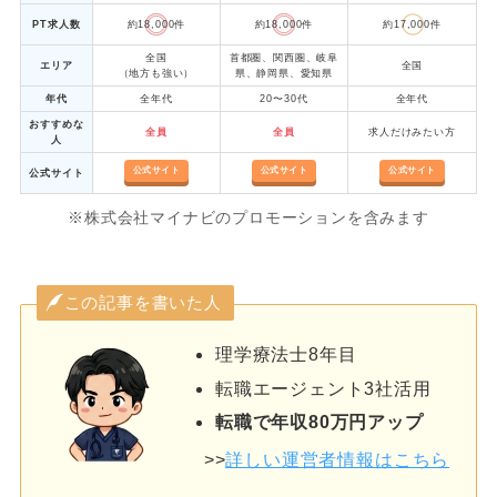
PT求人数
約18,000件
約18,000件
約17,000件
全国
首都圏、関西圏、岐阜
エリア
全国
（地方も強い）
県、静岡県、愛知県
年代
全年代
20〜30代
全年代
おすすめな
全員
全員
求人だけみたい方
人
公式サイト
公式サイト
公式サイト
公式サイト
※株式会社マイナビのプロモーションを含みます
この記事を書いた人
理学療法士8年目
転職エージェント3社活用
転職で年収80万円アップ
>>
詳しい運営者情報はこちら