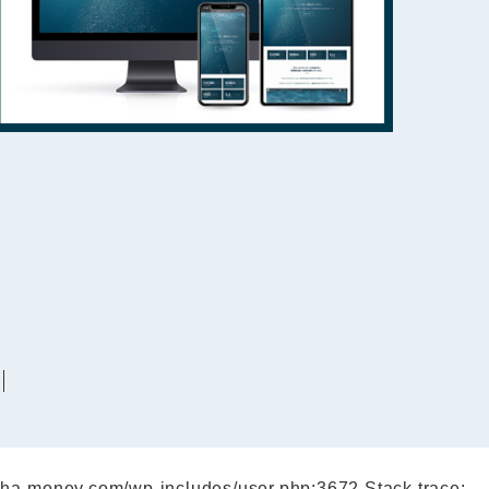
reha-money.com/wp-includes/user.php:3672 Stack trace: