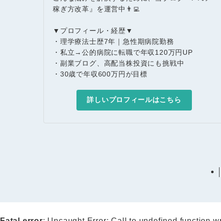
稼ぎ方改革』を運営中👨‍💻
▼プロフィール・経歴▼
・理学療法士歴7年｜急性期病院勤務
・私立→公的病院に転職で年収120万円UP
・副業ブログ、高配当株投資にも挑戦中
・30歳で年収600万円が目標
詳しいプロフィールはこちら
Fatal error
: Uncaught Error: Call to undefined function