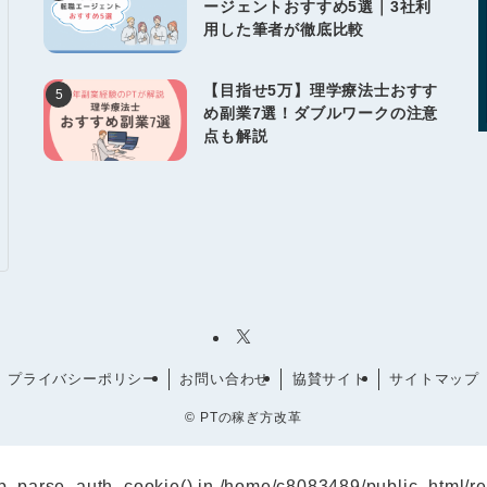
ージェントおすすめ5選｜3社利
用した筆者が徹底比較
【目指せ5万】理学療法士おすす
め副業7選！ダブルワークの注意
点も解説
プライバシーポリシー
お問い合わせ
協賛サイト
サイトマップ
©
PTの稼ぎ方改革
 wp_parse_auth_cookie() in /home/c8083489/public_html/