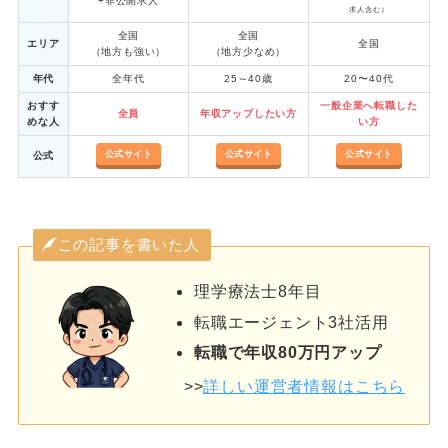
+非公開求人
求人含む）
全国
全国
エリア
全国
（地方も強い）
（地方少なめ）
年代
全年代
25～40歳
20〜40代
おすす
一般企業へ転職した
全員
年収アップしたい方
めな人
い方
公式サイト
公式サイト
公式サイト
公式
この記事を書いた人
理学療法士8年目
転職エージェント3社活用
転職で年収80万円アップ
>>
詳しい運営者情報はこちら