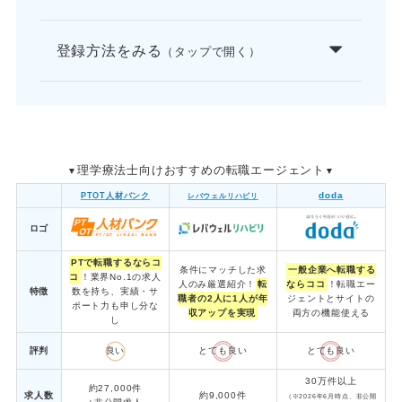
登録方法をみる
（タップで開く）
理学療法士向け
おすすめの転職エージェント
▼
▼
doda
PTOT人材バンク
レバウェルリハビリ
ロゴ
PTで転職するならコ
条件にマッチした求
一般企業へ転職する
コ
！業界No.1の求人
人のみ厳選紹介！
転
ならココ
！転職エー
特徴
数を持ち、実績・サ
職者の2人に1人が年
ジェントとサイトの
ポート力も申し分な
収アップを実現
両方の機能使える
し
評判
良い
とても良い
とても良い
30万件以上
約27,000件
求人数
約9,000件
（※2026年6月時点、非公開