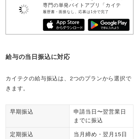
専門の単発バイトアプリ「カイテ
履歴書・面接なし、応募は1分で完了
ク」
給与の当日振込に対応
カイテクの給与振込は、2つのプランから選択で
きます。
早期振込
申請当日〜翌営業日
までに振込
定期振込
当月締め・翌月15日