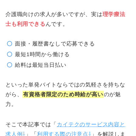
介護職向けの求人が多いですが、実は
理学療法
士も利用できる
んです。
面接・履歴書なしで応募できる
最短1時間から働ける
給料は最短当日払い
といった単発バイトならではの気軽さを持ちな
がら、
有資格者限定のため時給が高い
のが魅
力。
そこで本記事では「
カイテクのサービス内容と
求人例⇩
」「
利用する際の注意点⇩
」を解説しま